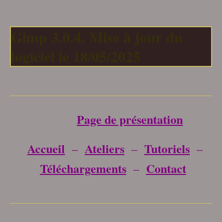
Gimp 3.0.4. Mise à jour du
logiciel le 18/05/2025
___________________________________
Page de présentation
Accueil
Ateliers
Tutoriels
–
–
–
Téléchargements
Contact
–
___________________________________