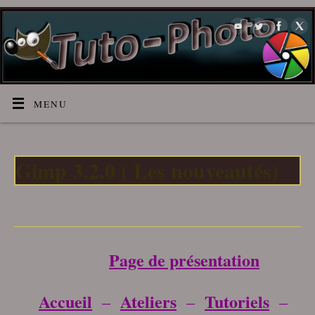
MENU
Gimp 3.2.0 ( Les nouveautés)
___________________________________
Page de présentation
Accueil
Ateliers
Tutoriels
–
–
–