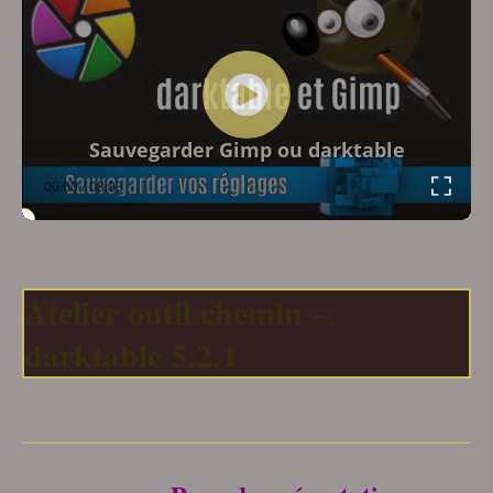
Sauvegarder Gimp ou darktable
00:00
/
08:03
Atelier outil chemin –
darktable 5.2.1
___________________________________