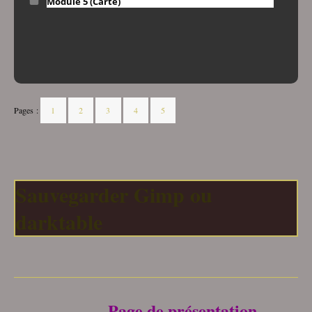
Module 5 (Carte)
Pages :
1
2
3
4
5
Sauvegarder Gimp ou
darktable
___________________________________
Page de présentation