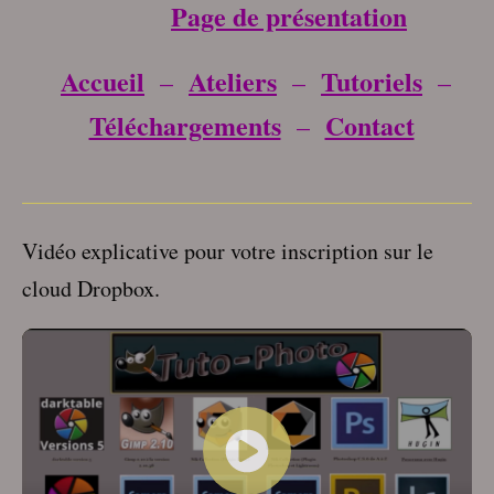
Page de présentation
Accueil
Ateliers
Tutoriels
–
–
–
Téléchargements
Contact
–
___________________________________
Vidéo explicative pour votre inscription sur le
cloud Dropbox.
Lecteur
vidéo