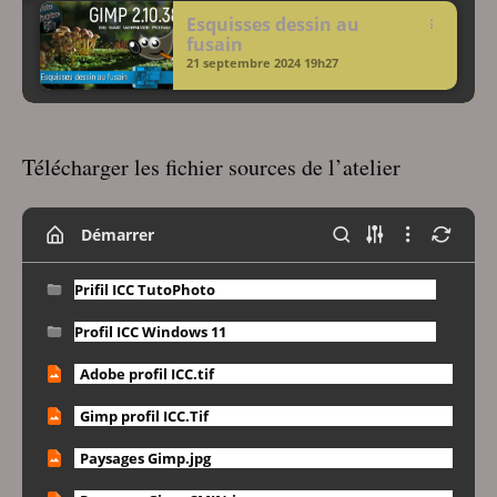
Esquisses dessin au
fusain
21 septembre 2024
19h27
Télécharger les fichier sources de l’atelier
Démarrer
Prifil ICC TutoPhoto
Profil ICC Windows 11
Adobe profil ICC.tif
Gimp profil ICC.Tif
Paysages Gimp.jpg