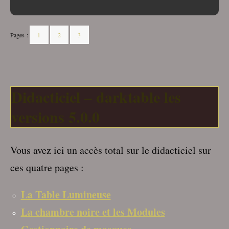
Pages :
1
2
3
Didacticiel – darktable les
versions 5.0.0
Vous avez ici un accès total sur le didacticiel sur
ces quatre pages :
La Table Lumineuse
La chambre noire et les Modules