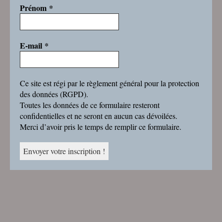
Prénom
*
E-mail
*
Ce site est régi par le règlement général pour la protection
des données (RGPD).
Toutes les données de ce formulaire resteront
confidentielles et ne seront en aucun cas dévoilées.
Merci d’avoir pris le temps de remplir ce formulaire.