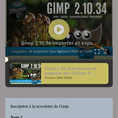
Lecteur
vidéo
Gimp 2.10.34-Importer et exporter des fichiers PDF et TIFF
00:00
/
10:02
1x
Gimp 2.10.34-Importer et
exporter des fichiers PDF
et TIFF
15 mars 2023
22h22
Inscription à la newsletter de Gimp.
Nom
*