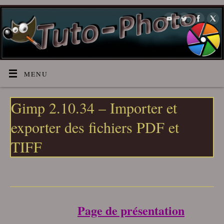
MENU
Gimp 2.10.34 – Importer et
exporter des fichiers PDF et
TIFF
___________________________________
Page de présentation