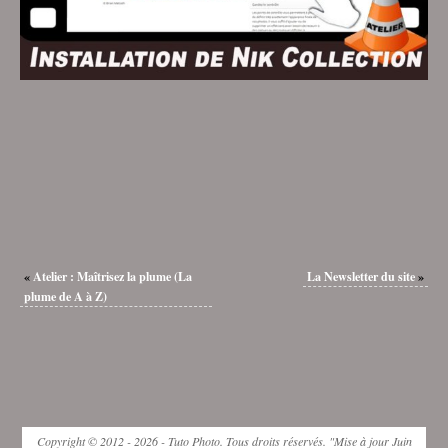
«
Atelier : Maîtrisez la plume (La
La Newsletter du site
»
plume de A à Z)
Copyright © 2012 - 2026 - Tuto Photo. Tous droits réservés. "Mise à jour Juin