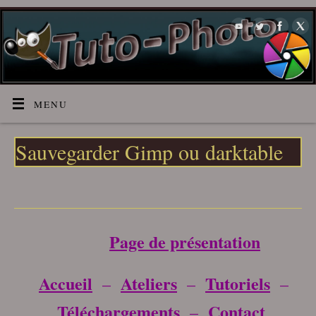
MENU
Sauvegarder Gimp ou darktable
___________________________________
Page de présentation
Accueil
Ateliers
Tutoriels
–
–
–
Téléchargements
Contact
–