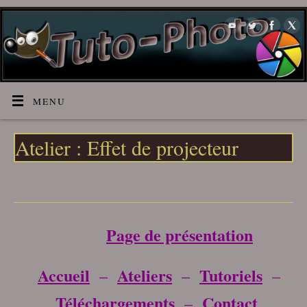
MENU
Atelier : Effet de projecteur
___________________________________
Page de présentation
Accueil
Ateliers
Tutoriels
–
–
–
Téléchargements
Contact
–