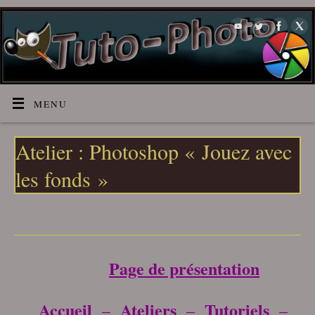
MENU
Atelier : Photoshop « Jouez avec
les fonds »
___________________________________
Page de présentation
Accueil
Ateliers
Tutoriels
–
–
–