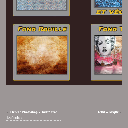
«
Atelier : Photoshop « Jouez avec
Fond – Brique
»
les fonds »