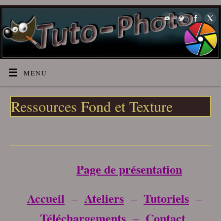
MENU
Ressources Fond et Texture
___________________________________
Page de présentation
Accueil
Ateliers
Tutoriels
–
–
–
Téléchargements
Contact
–