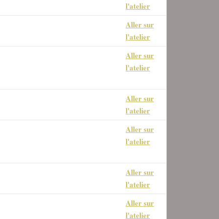
l'atelier
Aller sur
 correction objectif
l'atelier
Aller sur
n des couleurs
l'atelier
Aller sur
n des Luts
l'atelier
Aller sur
n des couleurs, gestion des
l'atelier
e de calques
Aller sur
n des bordures en dehors du
l'atelier
as
Aller sur
 sur les filtres
l'atelier