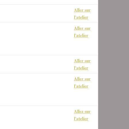
Aller sur
découpage et mise à l'échelle
l'atelier
Aller sur
les interpolations de Gimp 2.10
l'atelier
Aller sur
e, sélection, transformation,
l'atelier
on d'un calque
Aller sur
s de réglage, Calques, Modes
l'atelier
ion, Palette de couleur.
Allez sur
de fusion et masque de fusion.
l'atelier