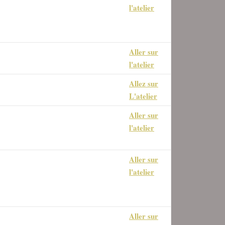
l'atelier
l'atelier
rtation et l'impression
Aller sur
age avec l'outil
l'atelier
Allez sur
 photocopie
L'atelier
Aller sur
 sur les outils essentielles pour
l'atelier
rer la qualité des images.
Aller sur
les des fonctions de Gimp
l'atelier
38
Aller sur
l sur les hautes lumière