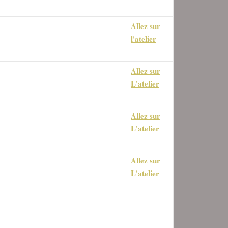
Allez sur
l avec l'outil "La goutte d'eau" et
l'atelier
des.
Allez sur
 avec l'outil sélection rapide
L'atelier
Allez sur
l avec l'outil masque de sélection
L'atelier
 masques de fusion
Allez sur
tres prédéfinis et les profils
L'atelier