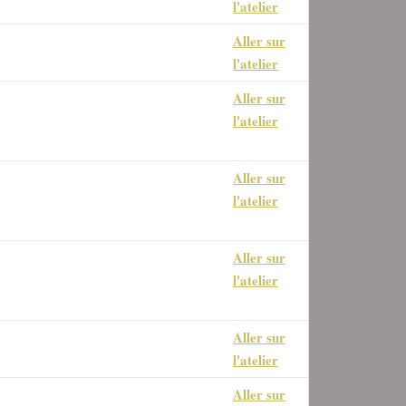
l'atelier
Aller sur
l sur module "retouche, balance
l'atelier
uleur et monochrome
Aller sur
strer vos paramètres de ces
l'atelier
els, pour ne pas perdre vos
es.
Aller sur
les masques dessinés et
l'atelier
triques.
Aller sur
orique, de nombreux modules et
l'atelier
des de fusion
Aller sur
s et réglage du module
l'atelier
Aller sur
s et réglage du module