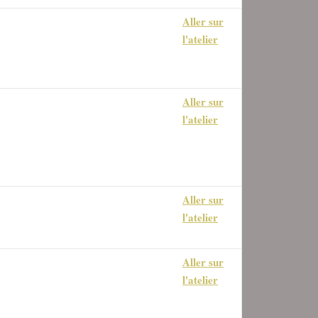
Aller sur
l avec Gimp et l'OS de Windows
l'atelier
Aller sur
tion de la colorimétrie des
l'atelier
s
Aller sur
on, Transformations diverses
l'atelier
Aller sur
on, Cisaillement, Mise à l'échelle,
l'atelier
ctive