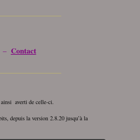
_________________
Contact
–
_________________
insi averti de celle-ci.
ts, depuis la version 2.8.20 jusqu’à la