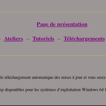
_____________________________________
Page de présentation
Ateliers
Tutoriels
Téléchargements
–
–
–
_____________________________________
 le téléchargement automatique des mises à jour et vous serez a
imp disponibles pour les systèmes d’exploitation Windows 64 bi