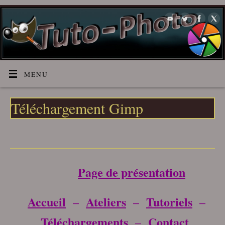
MENU
Téléchargement Gimp
___________________________________
Page de présentation
Accueil
Ateliers
Tutoriels
–
–
–
Téléchargements
Contact
–