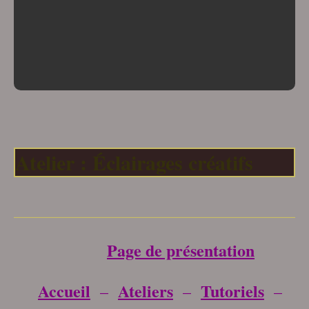
Atelier : Éclairages créatifs
___________________________________
Page de présentation
Accueil
Ateliers
Tutoriels
–
–
–