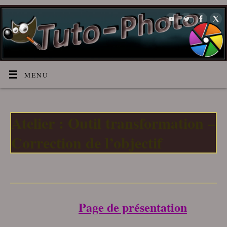
MENU
Atelier : Outil transformation –
Correction de l’objectif
___________________________________
Page de présentation