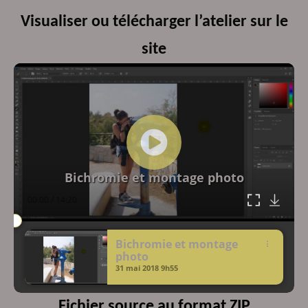
Visualiser ou télécharger l’atelier sur le
site
Lecteur
vidéo
Bichromie et montage photo
00:00
/
14:20
Bichromie et montage
photo
31 mai 2018
9h55
Fichier source au format ZIP