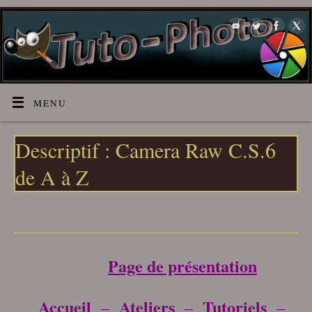
MENU
Descriptif : Camera Raw C.S.6
de A à Z
___________________________________
Page de présentation
Accueil
Ateliers
Tutoriels
–
–
–