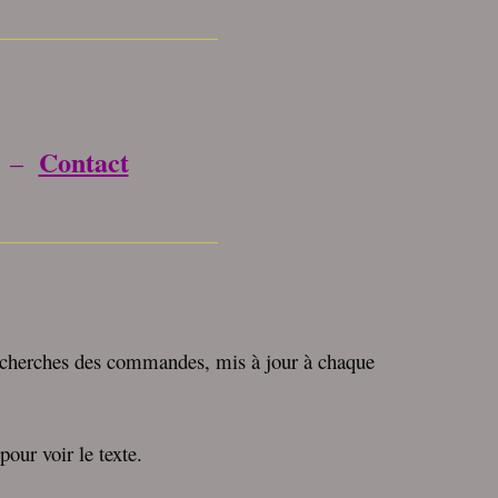
_________________
Contact
–
_________________
recherches des commandes, mis à jour à chaque
pour voir le texte.