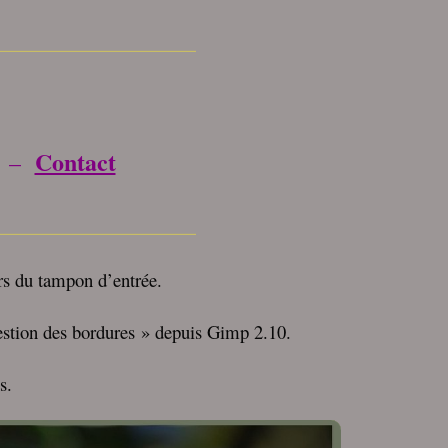
_________________
Contact
–
_________________
rs du tampon d’entrée.
Gestion des bordures » depuis Gimp 2.10.
es.