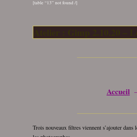
[table “13” not found /]
Atelier : Gimp 2.10.20 – L
________________
Accueil
________________
Trois nouveaux filtres viennent s’ajouter dans l
les photographes.