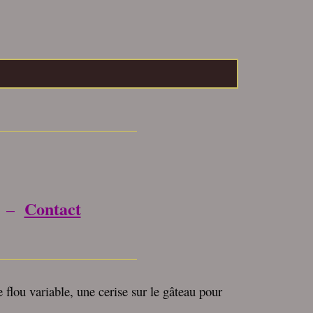
_________________
Contact
–
_________________
e flou variable, une cerise sur le gâteau pour