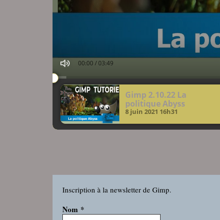
00:00
/
03:49
Gimp 2.10.22 La
politique Abyss
8 juin 2021
16h31
Inscription à la newsletter de Gimp.
Nom
*