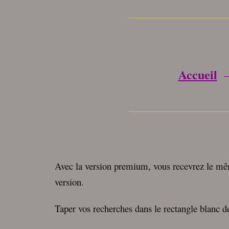
________________
Accueil
________________
Avec la version premium, vous recevrez le mêm
version.
Taper vos recherches dans le rectangle blanc des