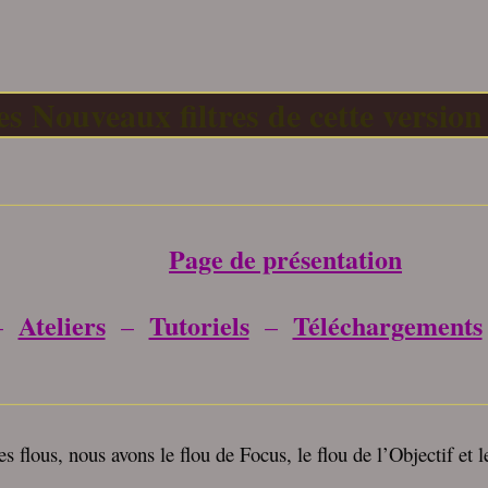
es Nouveaux filtres de cette version
_____________________________________
Page de présentation
Ateliers
Tutoriels
Téléchargements
–
–
–
_____________________________________
es flous, nous avons le flou de Focus, le flou de l’Objectif et l